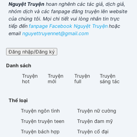
Nguyệt Truyện
hoan nghênh các tác giả, dịch giả,
nhóm dịch và các fanpage đăng truyện lên website
của chúng tôi. Mọi chi tiết vui lòng nhắn tin trực
tiếp đến
fanpage Facebook
Nguyệt Truyện
hoặc
email
nguyettruyennet@gmail.com
Đăng nhập/Đăng ký
Danh sách
Truyện
Truyện
Truyện
Truyện
hot
mới
full
sáng tác
Thể loại
Truyện
ngôn tình
Truyện
nữ cường
Truyện
truyện teen
Truyện
đam mỹ
Truyện
bách hợp
Truyện
cổ đại