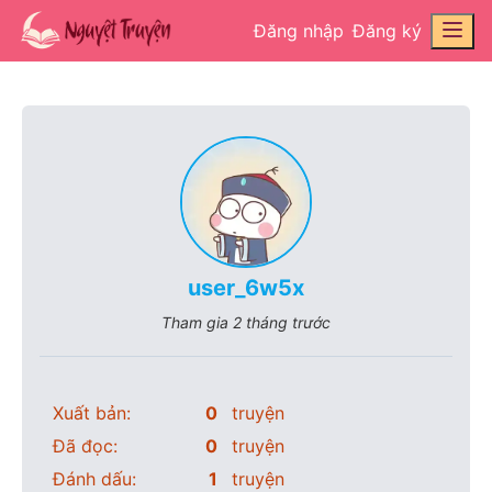
Đăng nhập
Đăng ký
user_6w5x
Tham gia
2 tháng trước
Xuất bản:
0
truyện
Đã đọc:
0
truyện
Đánh dấu:
1
truyện