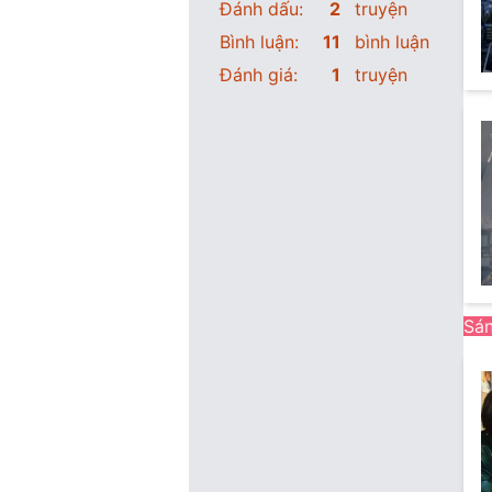
Đánh dấu:
2
truyện
Bình luận:
11
bình luận
Đánh giá:
1
truyện
Sán