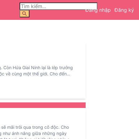
Đăng nhập
Đăng ký
g.
Còn Hứa Giai Ninh lại là lớp trưởng
ộc về cùng một thế giới.
Cho đến
ng ai biết rằng—
cô gái luôn cười
 không ai biết…
cậu thiếu niên tưởng
ăm ấy, cô từng hỏi cậu:
“Nếu một
 tớ sẽ đi tìm cậu về.”
Nhưng sau này
ì cả đời cũng không tìm lại được nữa.
 sẽ mãi trôi qua trong cô độc.
Cho
ng như ánh nắng giữa những ngày