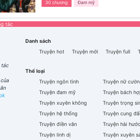
30 chương
Đam mỹ
người ngoan ngoãn, mềm mại như ánh nắng đầu
học, họ dần bước vào cuộc sống của nhau -cùng
đêm ôn thi, cùng trải qua những rung động đầu 
g tác
không chỉ là câu chuyện tình yêu học đường, mà
hai thiếu niên giữa những năm tháng thanh xuân
hiện vào mùa hè năm mười bảy tuổi…
và rồi trở
Danh sách
khác.
Truyện hot
Truyện mới
Truyện full
 tác
Thể loại
 của
Truyện
ngôn tình
Truyện
nữ cườn
hắn
Truyện
đam mỹ
Truyện
bách hợ
ok
Truyện
xuyên không
Truyện
trọng si
Truyện
hệ thống
Truyện
cung đấ
Truyện
điền văn
Truyện
hài hướ
Truyện
linh dị
Truyện
xuyên s