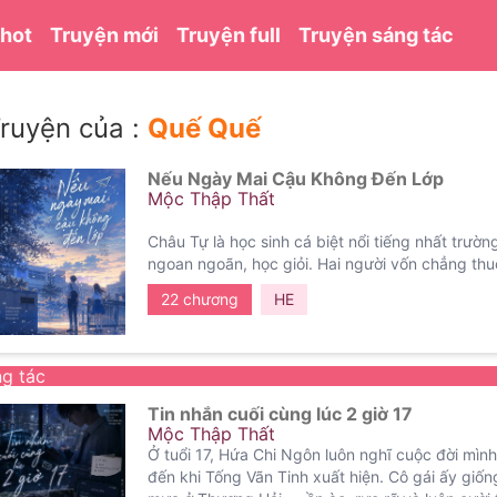
 hot
Truyện mới
Truyện full
Truyện sáng tác
ruyện của :
Quế Quế
Nếu Ngày Mai Cậu Không Đến Lớp
Mộc Thập Thất
Châu Tự là học sinh cá biệt nổi tiếng nhất trườn
ngoan ngoãn, học giỏi.
Hai người vốn chẳng thu
ngày cô trở thành bạn cùng bàn của cậu.
—
Khô
22 chương
HE
dịu dàng ấy đang mắc bệnh tim bẩm sinh.
Cũng
chừng bất cần kia lại yêu cô nhiều đến thế.
—
N
ngày tớ biến mất thì sao?”
Châu Tự đã cười:
“Vậy
g tác
cậu mới hiểu—
có những người một khi rời đi,
th
Tin nhắn cuối cùng lúc 2 giờ 17
Mộc Thập Thất
Ở tuổi 17, Hứa Chi Ngôn luôn nghĩ cuộc đời mình
đến khi Tống Vãn Tinh xuất hiện.
Cô gái ấy giố