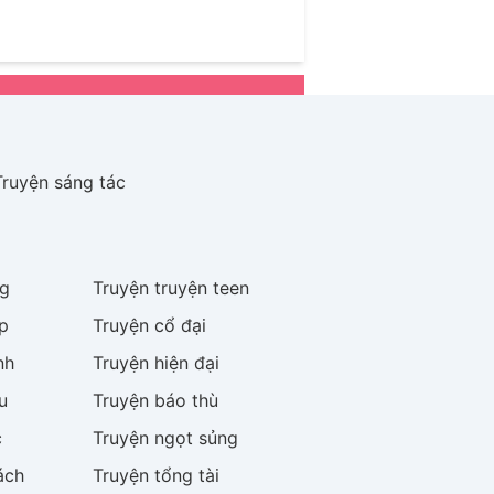
 hè.
Từ khoảng cách của một bàn
 tan học dưới trời mưa, cùng thức
đời mà chẳng ai dám gọi tên.
Đây
 còn là hành trình trưởng thành của
 rực rỡ nhất.
Có những người xuất
 thành cả thanh xuân của một người
Truyện sáng tác
g
Truyện
truyện teen
p
Truyện
cổ đại
nh
Truyện
hiện đại
u
Truyện
báo thù
c
Truyện
ngọt sủng
ách
Truyện
tổng tài