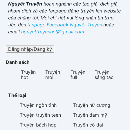
Nguyệt Truyện
hoan nghênh các tác giả, dịch giả,
nhóm dịch và các fanpage đăng truyện lên website
của chúng tôi. Mọi chi tiết vui lòng nhắn tin trực
tiếp đến
fanpage Facebook
Nguyệt Truyện
hoặc
email
nguyettruyennet@gmail.com
Đăng nhập/Đăng ký
Danh sách
Truyện
Truyện
Truyện
Truyện
hot
mới
full
sáng tác
Thể loại
Truyện
ngôn tình
Truyện
nữ cường
Truyện
truyện teen
Truyện
đam mỹ
Truyện
bách hợp
Truyện
cổ đại