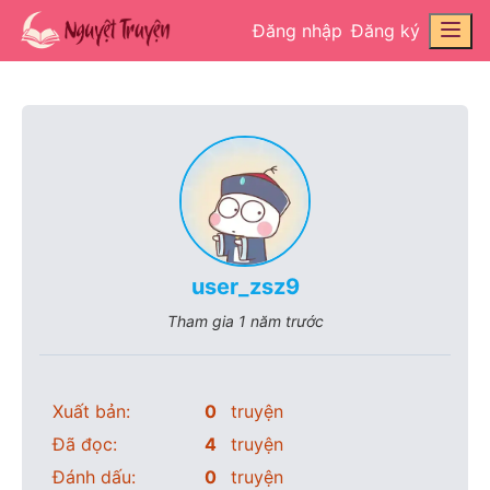
Đăng nhập
Đăng ký
user_zsz9
Tham gia
1 năm trước
Xuất bản:
0
truyện
Đã đọc:
4
truyện
Đánh dấu:
0
truyện