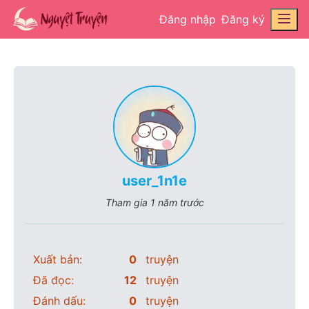
Đăng nhập
Đăng ký
user_1n1e
Tham gia
1 năm trước
Xuất bản:
0
truyện
Đã đọc:
12
truyện
Đánh dấu:
0
truyện