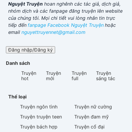
Nguyệt Truyện
hoan nghênh các tác giả, dịch giả,
nhóm dịch và các fanpage đăng truyện lên website
của chúng tôi. Mọi chi tiết vui lòng nhắn tin trực
tiếp đến
fanpage Facebook
Nguyệt Truyện
hoặc
email
nguyettruyennet@gmail.com
Đăng nhập/Đăng ký
Danh sách
Truyện
Truyện
Truyện
Truyện
hot
mới
full
sáng tác
Thể loại
Truyện
ngôn tình
Truyện
nữ cường
Truyện
truyện teen
Truyện
đam mỹ
Truyện
bách hợp
Truyện
cổ đại