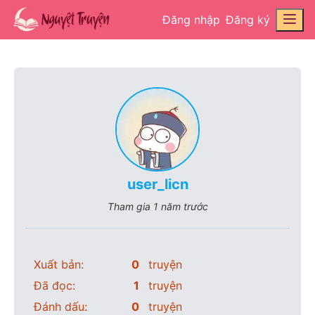
Đăng nhập
Đăng ký
user_licn
Tham gia
1 năm trước
Xuất bản:
0
truyện
Đã đọc:
1
truyện
Đánh dấu:
0
truyện