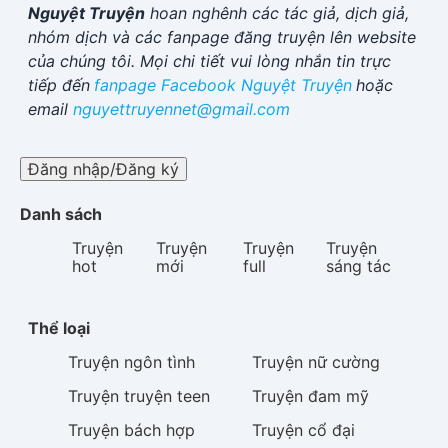
Nguyệt Truyện
hoan nghênh các tác giả, dịch giả,
nhóm dịch và các fanpage đăng truyện lên website
của chúng tôi. Mọi chi tiết vui lòng nhắn tin trực
tiếp đến
fanpage Facebook
Nguyệt Truyện
hoặc
email
nguyettruyennet@gmail.com
Đăng nhập/Đăng ký
Danh sách
Truyện
Truyện
Truyện
Truyện
hot
mới
full
sáng tác
Thể loại
Truyện
ngôn tình
Truyện
nữ cường
Truyện
truyện teen
Truyện
đam mỹ
Truyện
bách hợp
Truyện
cổ đại