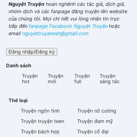
Nguyệt Truyện
hoan nghênh các tác giả, dịch giả,
nhóm dịch và các fanpage đăng truyện lên website
của chúng tôi. Mọi chi tiết vui lòng nhắn tin trực
tiếp đến
fanpage Facebook
Nguyệt Truyện
hoặc
email
nguyettruyennet@gmail.com
Đăng nhập/Đăng ký
Danh sách
Truyện
Truyện
Truyện
Truyện
hot
mới
full
sáng tác
Thể loại
Truyện
ngôn tình
Truyện
nữ cường
Truyện
truyện teen
Truyện
đam mỹ
Truyện
bách hợp
Truyện
cổ đại