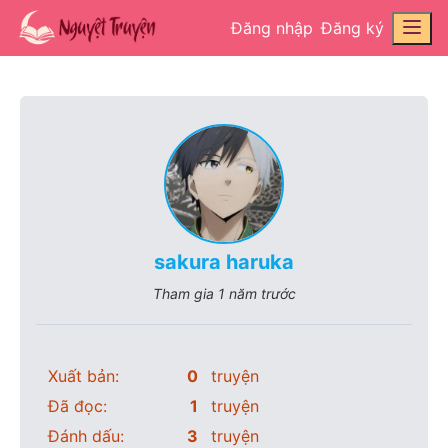
Đăng nhập
Đăng ký
sakura haruka
Tham gia
1 năm trước
Xuất bản:
0
truyện
Đã đọc:
1
truyện
Đánh dấu:
3
truyện