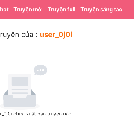
 hot
Truyện mới
Truyện full
Truyện sáng tác
ruyện của :
user_0j0i
r_0j0i chưa xuất bản truyện nào