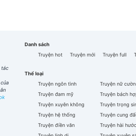
Danh sách
Truyện hot
Truyện mới
Truyện full
 tác
Thể loại
 của
Truyện
ngôn tình
Truyện
nữ cườn
hắn
Truyện
đam mỹ
Truyện
bách hợ
ok
Truyện
xuyên không
Truyện
trọng si
Truyện
hệ thống
Truyện
cung đấ
Truyện
điền văn
Truyện
hài hướ
Truyện
linh dị
Truyện
xuyên s