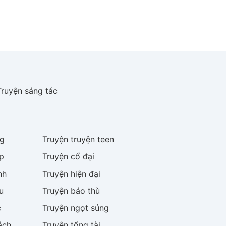
Truyện sáng tác
g
Truyện
truyện teen
p
Truyện
cổ đại
nh
Truyện
hiện đại
u
Truyện
báo thù
c
Truyện
ngọt sủng
ách
Truyện
tổng tài