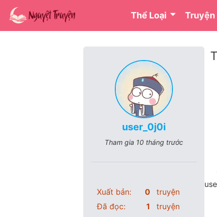
Thể Loại
Truyện
T
user_0j0i
Tham gia
10 tháng trước
use
Xuất bản:
0
truyện
Đã đọc:
1
truyện