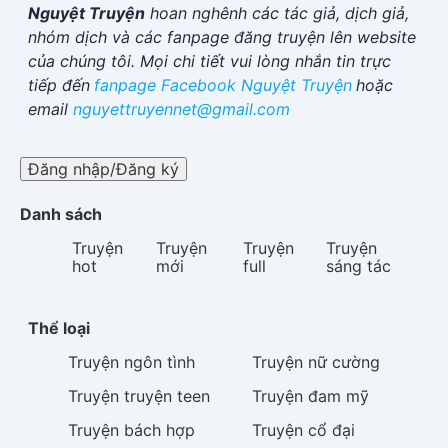
Nguyệt Truyện
hoan nghênh các tác giả, dịch giả,
nhóm dịch và các fanpage đăng truyện lên website
của chúng tôi. Mọi chi tiết vui lòng nhắn tin trực
tiếp đến
fanpage Facebook
Nguyệt Truyện
hoặc
email
nguyettruyennet@gmail.com
Đăng nhập/Đăng ký
Danh sách
Truyện
Truyện
Truyện
Truyện
hot
mới
full
sáng tác
Thể loại
Truyện
ngôn tình
Truyện
nữ cường
Truyện
truyện teen
Truyện
đam mỹ
Truyện
bách hợp
Truyện
cổ đại