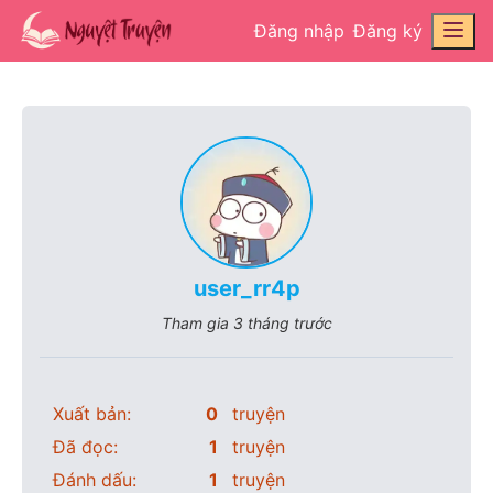
Đăng nhập
Đăng ký
user_rr4p
Tham gia
3 tháng trước
Xuất bản:
0
truyện
Đã đọc:
1
truyện
Đánh dấu:
1
truyện