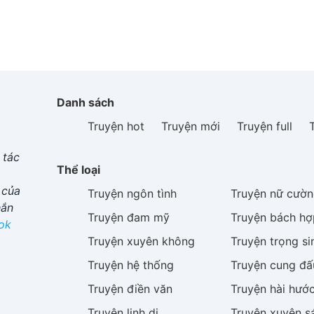
Danh sách
Truyện hot
Truyện mới
Truyện full
 tác
Thể loại
 của
Truyện
ngôn tình
Truyện
nữ cườn
hắn
Truyện
đam mỹ
Truyện
bách hợ
ok
Truyện
xuyên không
Truyện
trọng si
Truyện
hệ thống
Truyện
cung đấ
Truyện
điền văn
Truyện
hài hướ
Truyện
linh dị
Truyện
xuyên s