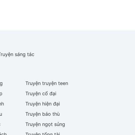
Truyện sáng tác
g
Truyện
truyện teen
p
Truyện
cổ đại
nh
Truyện
hiện đại
u
Truyện
báo thù
c
Truyện
ngọt sủng
ách
Truyện
tổng tài