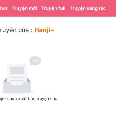
 hot
Truyện mới
Truyện full
Truyện sáng tác
ruyện của :
Hanji~
ji~ chưa xuất bản truyện nào