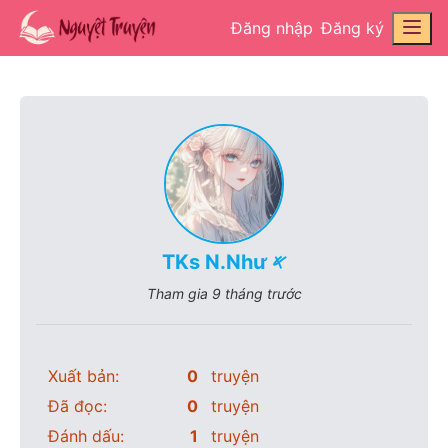
Đăng nhập
Đăng ký
TKs N.Như 𐤀
Tham gia
9 tháng trước
Xuất bản:
0
truyện
Đã đọc:
0
truyện
Đánh dấu:
1
truyện