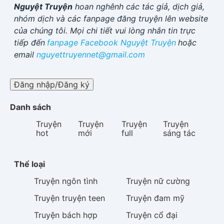
Nguyệt Truyện
hoan nghênh các tác giả, dịch giả,
nhóm dịch và các fanpage đăng truyện lên website
của chúng tôi. Mọi chi tiết vui lòng nhắn tin trực
tiếp đến
fanpage Facebook
Nguyệt Truyện
hoặc
email
nguyettruyennet@gmail.com
Đăng nhập/Đăng ký
Danh sách
Truyện
Truyện
Truyện
Truyện
hot
mới
full
sáng tác
Thể loại
Truyện
ngôn tình
Truyện
nữ cường
Truyện
truyện teen
Truyện
đam mỹ
Truyện
bách hợp
Truyện
cổ đại