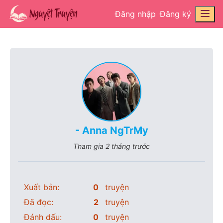
Đăng nhập
Đăng ký
- Anna NgTrMy
Tham gia
2 tháng trước
Xuất bản:
0
truyện
Đã đọc:
2
truyện
Đánh dấu:
0
truyện