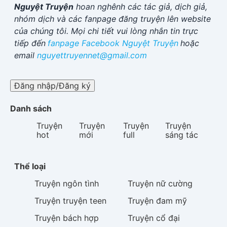
Nguyệt Truyện
hoan nghênh các tác giả, dịch giả,
nhóm dịch và các fanpage đăng truyện lên website
của chúng tôi. Mọi chi tiết vui lòng nhắn tin trực
tiếp đến
fanpage Facebook
Nguyệt Truyện
hoặc
email
nguyettruyennet@gmail.com
Đăng nhập/Đăng ký
Danh sách
Truyện
Truyện
Truyện
Truyện
hot
mới
full
sáng tác
Thể loại
Truyện
ngôn tình
Truyện
nữ cường
Truyện
truyện teen
Truyện
đam mỹ
Truyện
bách hợp
Truyện
cổ đại