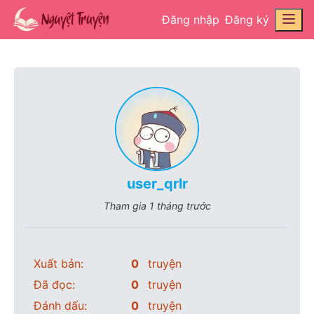
Đăng nhập
Đăng ký
user_qrlr
Tham gia
1 tháng trước
Xuất bản:
0
truyện
Đã đọc:
0
truyện
Đánh dấu:
0
truyện