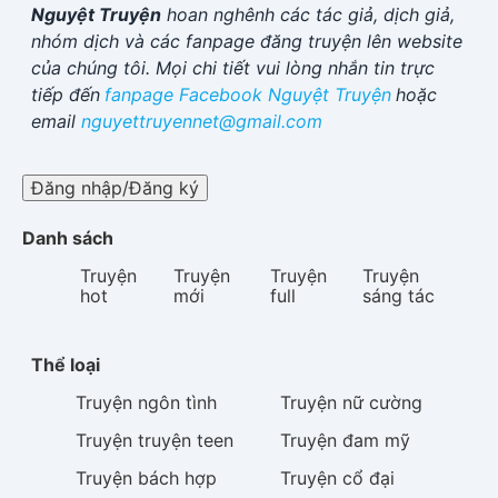
Nguyệt Truyện
hoan nghênh các tác giả, dịch giả,
nhóm dịch và các fanpage đăng truyện lên website
của chúng tôi. Mọi chi tiết vui lòng nhắn tin trực
tiếp đến
fanpage Facebook
Nguyệt Truyện
hoặc
email
nguyettruyennet@gmail.com
Đăng nhập/Đăng ký
Danh sách
Truyện
Truyện
Truyện
Truyện
hot
mới
full
sáng tác
Thể loại
Truyện
ngôn tình
Truyện
nữ cường
Truyện
truyện teen
Truyện
đam mỹ
Truyện
bách hợp
Truyện
cổ đại