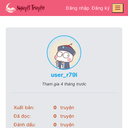
Đăng nhập
Đăng ký
user_r79l
Tham gia
4 tháng trước
Xuất bản:
0
truyện
Đã đọc:
0
truyện
Đánh dấu:
0
truyện