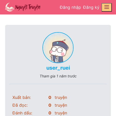
Đăng nhập
Đăng ký
user_ruei
Tham gia
1 năm trước
Xuất bản:
0
truyện
Đã đọc:
0
truyện
Đánh dấu:
0
truyện