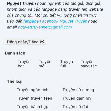
Nguyệt Truyện
hoan nghênh các tác giả, dịch giả,
nhóm dịch và các fanpage đăng truyện lên website
của chúng tôi. Mọi chi tiết vui lòng nhắn tin trực
tiếp đến
fanpage Facebook
Nguyệt Truyện
hoặc
email
nguyettruyennet@gmail.com
Đăng nhập/Đăng ký
Danh sách
Truyện
Truyện
Truyện
Truyện
hot
mới
full
sáng tác
Thể loại
Truyện
ngôn tình
Truyện
nữ cường
Truyện
truyện teen
Truyện
đam mỹ
Truyện
bách hợp
Truyện
cổ đại