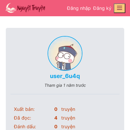
Đăng nhập
Đăng ký
user_6u4q
Tham gia
1 năm trước
Xuất bản:
0
truyện
Đã đọc:
4
truyện
Đánh dấu:
0
truyện