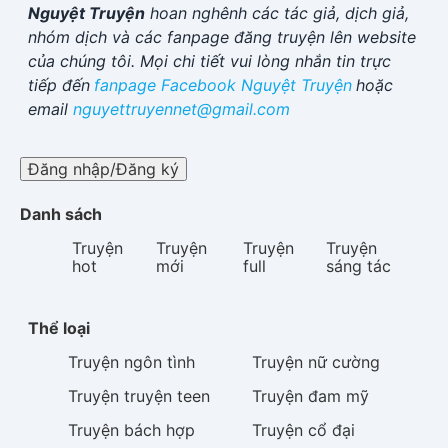
Nguyệt Truyện
hoan nghênh các tác giả, dịch giả,
nhóm dịch và các fanpage đăng truyện lên website
của chúng tôi. Mọi chi tiết vui lòng nhắn tin trực
tiếp đến
fanpage Facebook
Nguyệt Truyện
hoặc
email
nguyettruyennet@gmail.com
Đăng nhập/Đăng ký
Danh sách
Truyện
Truyện
Truyện
Truyện
hot
mới
full
sáng tác
Thể loại
Truyện
ngôn tình
Truyện
nữ cường
Truyện
truyện teen
Truyện
đam mỹ
Truyện
bách hợp
Truyện
cổ đại