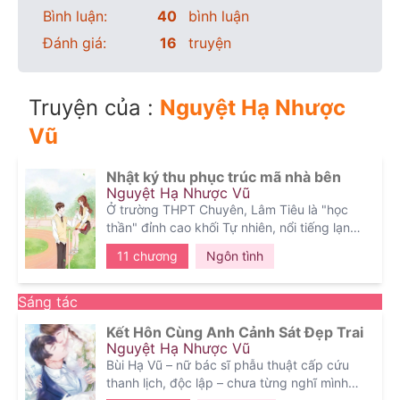
Bình luận:
40
bình luận
Đánh giá:
16
truyện
Truyện của :
Nguyệt Hạ Nhược
Vũ
Nhật ký thu phục trúc mã nhà bên
Nguyệt Hạ Nhược Vũ
Ở trường THPT Chuyên, Lâm Tiêu là "học
thần" đỉnh cao khối Tự nhiên, nổi tiếng lạnh
lùng, kiêu ngạo và là nam thần vạn người
11 chương
Ngôn tình
mê. Trong khi đó, Giang Hạ là cô nữ sinh
xinh xắn khối Xã Hội, luôn cố gắng giữ hình
tượng dịu dàng, ngoan hiền.
Toàn trường
Sáng tác
đều nghĩ hai người ở hai thế giới khác nhau.
Kết Hôn Cùng Anh Cảnh Sát Đẹp Trai
Nhưng thực chất... họ là hàng xóm sát
Nguyệt Hạ Nhược Vũ
vách, lớn lên cùng nhau từ thời cởi tồng tắm
Bùi Hạ Vũ – nữ bác sĩ phẫu thuật cấp cứu
mưa!
Ở nhà, Lâm Tiêu nắm sạch tật xấu của
thanh lịch, độc lập – chưa từng nghĩ mình
Giang Hạ từ việc cô sợ sâu, ngủ chảy ke