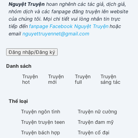
Nguyệt Truyện
hoan nghênh các tác giả, dịch giả,
nhóm dịch và các fanpage đăng truyện lên website
của chúng tôi. Mọi chi tiết vui lòng nhắn tin trực
tiếp đến
fanpage Facebook
Nguyệt Truyện
hoặc
email
nguyettruyennet@gmail.com
Đăng nhập/Đăng ký
Danh sách
Truyện
Truyện
Truyện
Truyện
hot
mới
full
sáng tác
Thể loại
Truyện
ngôn tình
Truyện
nữ cường
Truyện
truyện teen
Truyện
đam mỹ
Truyện
bách hợp
Truyện
cổ đại