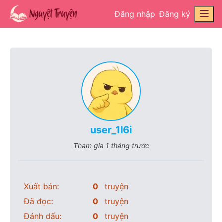
Đăng nhập
Đăng ký
user_1l6i
Tham gia
1 tháng trước
Xuất bản:
0
truyện
Đã đọc:
0
truyện
Đánh dấu:
0
truyện