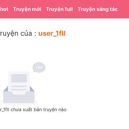
 hot
Truyện mới
Truyện full
Truyện sáng tác
ruyện của :
user_1fll
r_1fll chưa xuất bản truyện nào