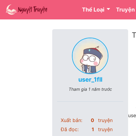
Thể Loại
Truyện
T
user_1fll
Tham gia
1 năm trước
use
Xuất bản:
0
truyện
Đã đọc:
1
truyện