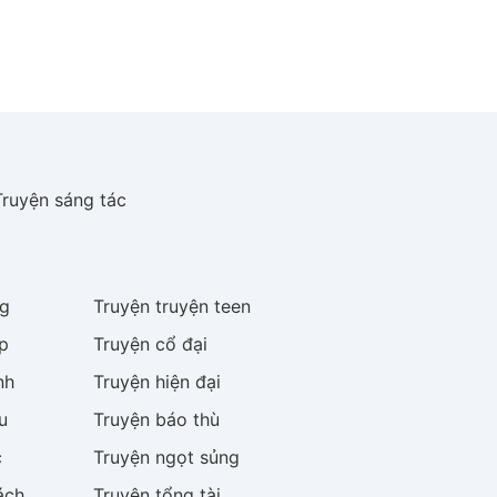
Truyện sáng tác
g
Truyện
truyện teen
p
Truyện
cổ đại
nh
Truyện
hiện đại
u
Truyện
báo thù
c
Truyện
ngọt sủng
ách
Truyện
tổng tài