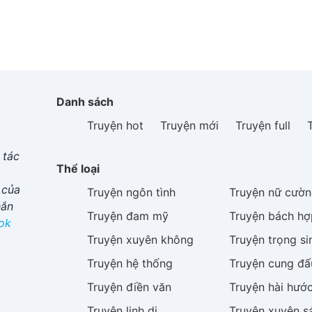
Danh sách
Truyện hot
Truyện mới
Truyện full
 tác
Thể loại
 của
Truyện
ngôn tình
Truyện
nữ cườn
hắn
Truyện
đam mỹ
Truyện
bách hợ
ok
Truyện
xuyên không
Truyện
trọng si
Truyện
hệ thống
Truyện
cung đấ
Truyện
điền văn
Truyện
hài hướ
Truyện
linh dị
Truyện
xuyên s