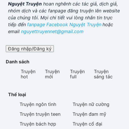
Nguyệt Truyện
hoan nghênh các tác giả, dịch giả,
nhóm dịch và các fanpage đăng truyện lên website
của chúng tôi. Mọi chi tiết vui lòng nhắn tin trực
tiếp đến
fanpage Facebook
Nguyệt Truyện
hoặc
email
nguyettruyennet@gmail.com
Đăng nhập/Đăng ký
Danh sách
Truyện
Truyện
Truyện
Truyện
hot
mới
full
sáng tác
Thể loại
Truyện
ngôn tình
Truyện
nữ cường
Truyện
truyện teen
Truyện
đam mỹ
Truyện
bách hợp
Truyện
cổ đại