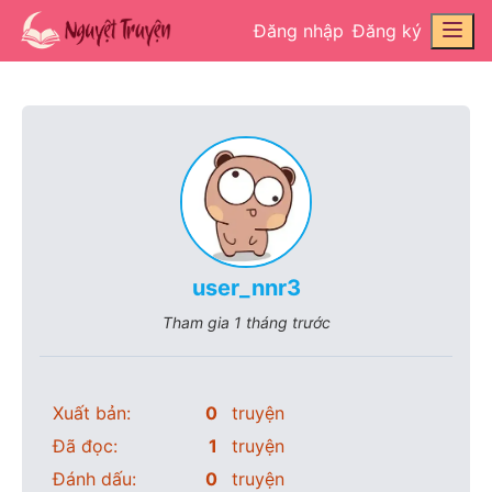
Đăng nhập
Đăng ký
user_nnr3
Tham gia
1 tháng trước
Xuất bản:
0
truyện
Đã đọc:
1
truyện
Đánh dấu:
0
truyện