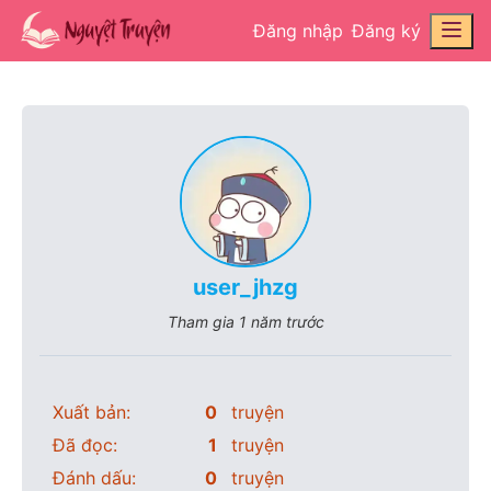
Đăng nhập
Đăng ký
user_jhzg
Tham gia
1 năm trước
Xuất bản:
0
truyện
Đã đọc:
1
truyện
Đánh dấu:
0
truyện