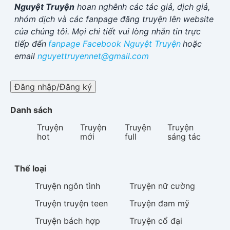
Nguyệt Truyện
hoan nghênh các tác giả, dịch giả,
nhóm dịch và các fanpage đăng truyện lên website
của chúng tôi. Mọi chi tiết vui lòng nhắn tin trực
tiếp đến
fanpage Facebook
Nguyệt Truyện
hoặc
email
nguyettruyennet@gmail.com
Đăng nhập/Đăng ký
Danh sách
Truyện
Truyện
Truyện
Truyện
hot
mới
full
sáng tác
Thể loại
Truyện
ngôn tình
Truyện
nữ cường
Truyện
truyện teen
Truyện
đam mỹ
Truyện
bách hợp
Truyện
cổ đại