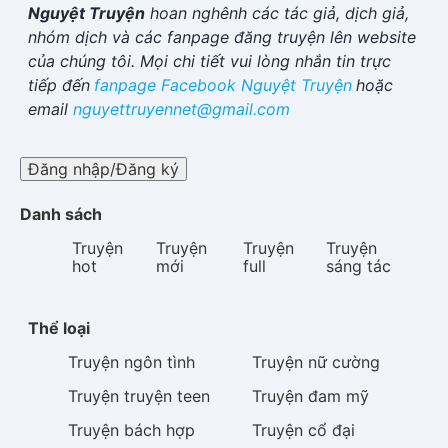
Nguyệt Truyện
hoan nghênh các tác giả, dịch giả,
nhóm dịch và các fanpage đăng truyện lên website
của chúng tôi. Mọi chi tiết vui lòng nhắn tin trực
tiếp đến
fanpage Facebook
Nguyệt Truyện
hoặc
email
nguyettruyennet@gmail.com
Đăng nhập/Đăng ký
Danh sách
Truyện
Truyện
Truyện
Truyện
hot
mới
full
sáng tác
Thể loại
Truyện
ngôn tình
Truyện
nữ cường
Truyện
truyện teen
Truyện
đam mỹ
Truyện
bách hợp
Truyện
cổ đại