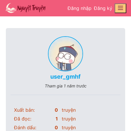
Đăng nhập
Đăng ký
user_gmhf
Tham gia
1 năm trước
Xuất bản:
0
truyện
Đã đọc:
1
truyện
Đánh dấu:
0
truyện