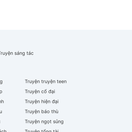
Truyện sáng tác
g
Truyện
truyện teen
p
Truyện
cổ đại
nh
Truyện
hiện đại
u
Truyện
báo thù
c
Truyện
ngọt sủng
ách
Truyện
tổng tài