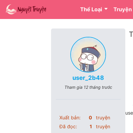
Thể Loại
Truyện
T
user_2b48
Tham gia
12 tháng trước
use
Xuất bản:
0
truyện
Đã đọc:
1
truyện