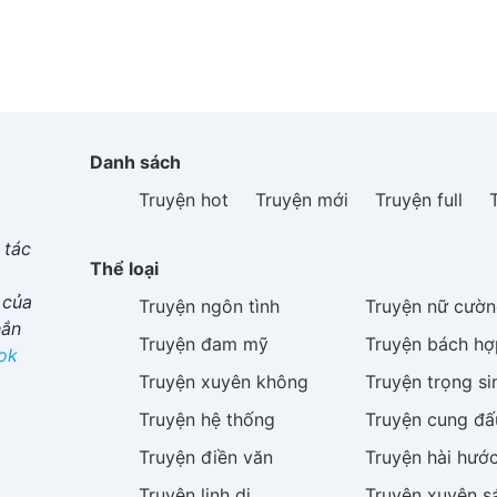
Danh sách
Truyện hot
Truyện mới
Truyện full
 tác
Thể loại
 của
Truyện
ngôn tình
Truyện
nữ cườn
hắn
Truyện
đam mỹ
Truyện
bách hợ
ok
Truyện
xuyên không
Truyện
trọng si
Truyện
hệ thống
Truyện
cung đấ
Truyện
điền văn
Truyện
hài hướ
Truyện
linh dị
Truyện
xuyên s