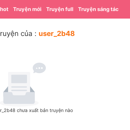
 hot
Truyện mới
Truyện full
Truyện sáng tác
ruyện của :
user_2b48
r_2b48 chưa xuất bản truyện nào