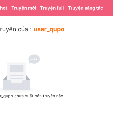
 hot
Truyện mới
Truyện full
Truyện sáng tác
ruyện của :
user_qupo
r_qupo chưa xuất bản truyện nào