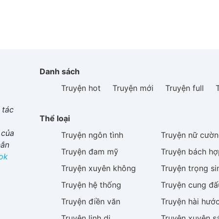
Danh sách
Truyện hot
Truyện mới
Truyện full
 tác
Thể loại
 của
Truyện
ngôn tình
Truyện
nữ cườn
hắn
Truyện
đam mỹ
Truyện
bách hợ
ok
Truyện
xuyên không
Truyện
trọng si
Truyện
hệ thống
Truyện
cung đấ
Truyện
điền văn
Truyện
hài hướ
Truyện
linh dị
Truyện
xuyên s