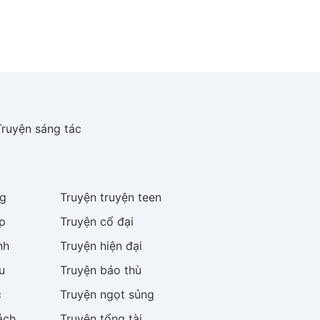
Truyện sáng tác
g
Truyện
truyện teen
p
Truyện
cổ đại
nh
Truyện
hiện đại
u
Truyện
báo thù
c
Truyện
ngọt sủng
ách
Truyện
tổng tài