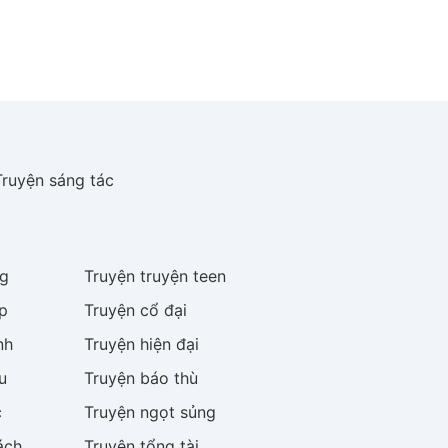
Truyện sáng tác
g
Truyện
truyện teen
p
Truyện
cổ đại
nh
Truyện
hiện đại
u
Truyện
báo thù
c
Truyện
ngọt sủng
ách
Truyện
tổng tài