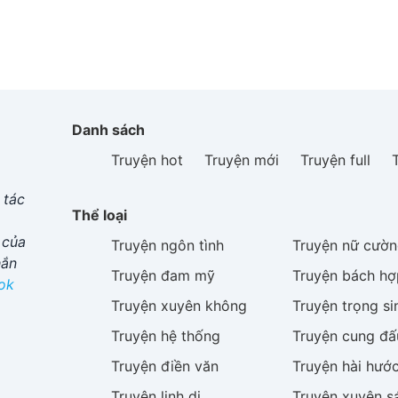
Danh sách
Truyện hot
Truyện mới
Truyện full
 tác
Thể loại
 của
Truyện
ngôn tình
Truyện
nữ cườn
hắn
Truyện
đam mỹ
Truyện
bách hợ
ok
Truyện
xuyên không
Truyện
trọng si
Truyện
hệ thống
Truyện
cung đấ
Truyện
điền văn
Truyện
hài hướ
Truyện
linh dị
Truyện
xuyên s