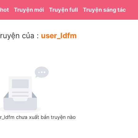
 hot
Truyện mới
Truyện full
Truyện sáng tác
ruyện của :
user_ldfm
r_ldfm chưa xuất bản truyện nào