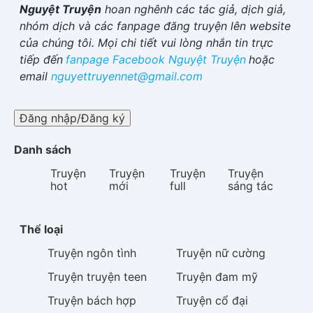
Nguyệt Truyện
hoan nghênh các tác giả, dịch giả,
nhóm dịch và các fanpage đăng truyện lên website
của chúng tôi. Mọi chi tiết vui lòng nhắn tin trực
tiếp đến
fanpage Facebook
Nguyệt Truyện
hoặc
email
nguyettruyennet@gmail.com
Đăng nhập/Đăng ký
Danh sách
Truyện
Truyện
Truyện
Truyện
hot
mới
full
sáng tác
Thể loại
Truyện
ngôn tình
Truyện
nữ cường
Truyện
truyện teen
Truyện
đam mỹ
Truyện
bách hợp
Truyện
cổ đại