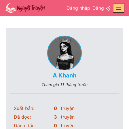
Đăng nhập
Đăng ký
A Khanh
Tham gia
11 tháng trước
Xuất bản:
0
truyện
Đã đọc:
3
truyện
Đánh dấu:
0
truyện