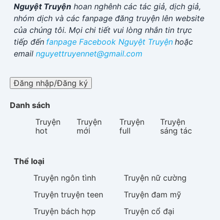
Nguyệt Truyện
hoan nghênh các tác giả, dịch giả,
nhóm dịch và các fanpage đăng truyện lên website
của chúng tôi. Mọi chi tiết vui lòng nhắn tin trực
tiếp đến
fanpage Facebook
Nguyệt Truyện
hoặc
email
nguyettruyennet@gmail.com
Đăng nhập/Đăng ký
Danh sách
Truyện
Truyện
Truyện
Truyện
hot
mới
full
sáng tác
Thể loại
Truyện
ngôn tình
Truyện
nữ cường
Truyện
truyện teen
Truyện
đam mỹ
Truyện
bách hợp
Truyện
cổ đại