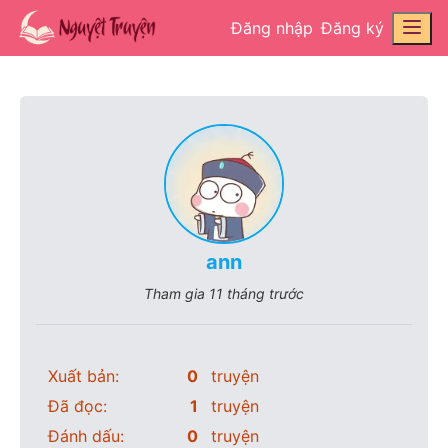
Đăng nhập
Đăng ký
ann
Tham gia
11 tháng trước
Xuất bản:
0
truyện
Đã đọc:
1
truyện
Đánh dấu:
0
truyện