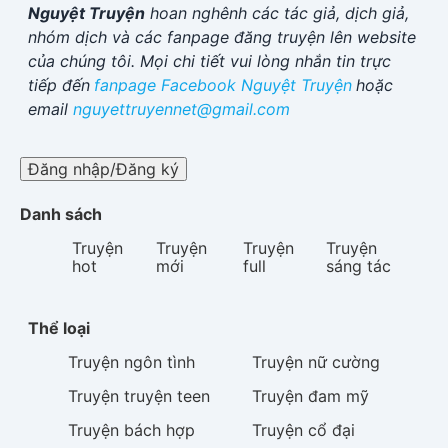
Nguyệt Truyện
hoan nghênh các tác giả, dịch giả,
nhóm dịch và các fanpage đăng truyện lên website
của chúng tôi. Mọi chi tiết vui lòng nhắn tin trực
tiếp đến
fanpage Facebook
Nguyệt Truyện
hoặc
email
nguyettruyennet@gmail.com
Đăng nhập/Đăng ký
Danh sách
Truyện
Truyện
Truyện
Truyện
hot
mới
full
sáng tác
Thể loại
Truyện
ngôn tình
Truyện
nữ cường
Truyện
truyện teen
Truyện
đam mỹ
Truyện
bách hợp
Truyện
cổ đại