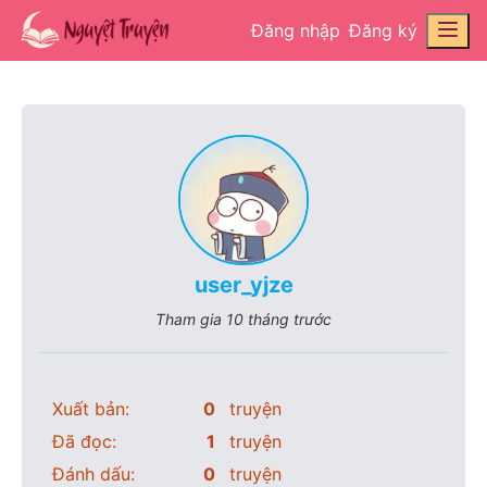
Đăng nhập
Đăng ký
user_yjze
Tham gia
10 tháng trước
Xuất bản:
0
truyện
Đã đọc:
1
truyện
Đánh dấu:
0
truyện