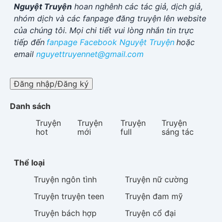
Nguyệt Truyện
hoan nghênh các tác giả, dịch giả,
nhóm dịch và các fanpage đăng truyện lên website
của chúng tôi. Mọi chi tiết vui lòng nhắn tin trực
tiếp đến
fanpage Facebook
Nguyệt Truyện
hoặc
email
nguyettruyennet@gmail.com
Đăng nhập/Đăng ký
Danh sách
Truyện
Truyện
Truyện
Truyện
hot
mới
full
sáng tác
Thể loại
Truyện
ngôn tình
Truyện
nữ cường
Truyện
truyện teen
Truyện
đam mỹ
Truyện
bách hợp
Truyện
cổ đại