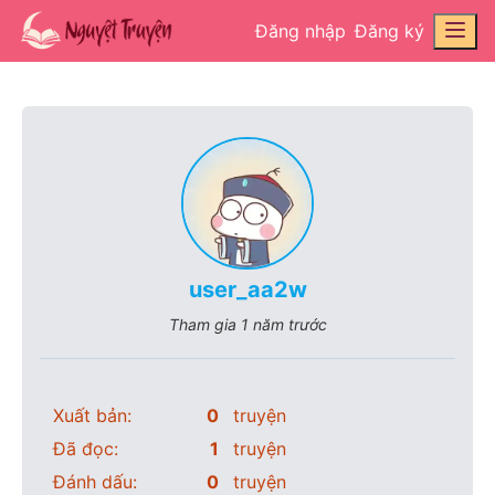
Đăng nhập
Đăng ký
user_aa2w
Tham gia
1 năm trước
Xuất bản:
0
truyện
Đã đọc:
1
truyện
Đánh dấu:
0
truyện