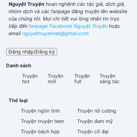
Nguyệt Truyện
hoan nghênh các tác giả, dịch giả,
nhóm dịch và các fanpage đăng truyện lên website
của chúng tôi. Mọi chi tiết vui lòng nhắn tin trực
tiếp đến
fanpage Facebook
Nguyệt Truyện
hoặc
email
nguyettruyennet@gmail.com
Đăng nhập/Đăng ký
Danh sách
Truyện
Truyện
Truyện
Truyện
hot
mới
full
sáng tác
Thể loại
Truyện
ngôn tình
Truyện
nữ cường
Truyện
truyện teen
Truyện
đam mỹ
Truyện
bách hợp
Truyện
cổ đại