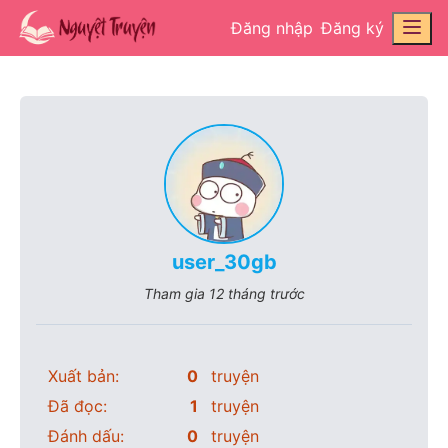
Đăng nhập
Đăng ký
user_30gb
Tham gia
12 tháng trước
Xuất bản:
0
truyện
Đã đọc:
1
truyện
Đánh dấu:
0
truyện