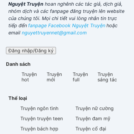
Nguyệt Truyện
hoan nghênh các tác giả, dịch giả,
nhóm dịch và các fanpage đăng truyện lên website
của chúng tôi. Mọi chi tiết vui lòng nhắn tin trực
tiếp đến
fanpage Facebook
Nguyệt Truyện
hoặc
email
nguyettruyennet@gmail.com
Đăng nhập/Đăng ký
Danh sách
Truyện
Truyện
Truyện
Truyện
hot
mới
full
sáng tác
Thể loại
Truyện
ngôn tình
Truyện
nữ cường
Truyện
truyện teen
Truyện
đam mỹ
Truyện
bách hợp
Truyện
cổ đại