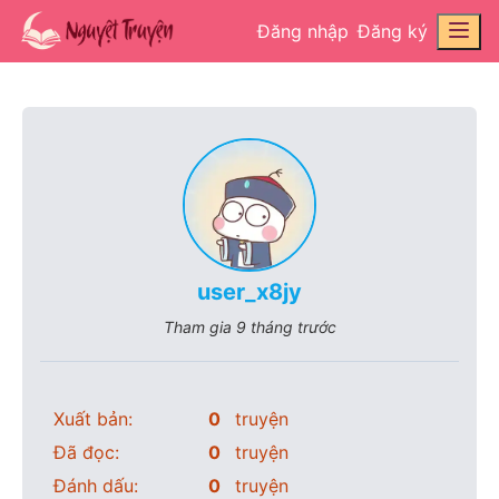
Đăng nhập
Đăng ký
user_x8jy
Tham gia
9 tháng trước
Xuất bản:
0
truyện
Đã đọc:
0
truyện
Đánh dấu:
0
truyện