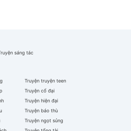
Truyện sáng tác
g
Truyện
truyện teen
p
Truyện
cổ đại
nh
Truyện
hiện đại
u
Truyện
báo thù
c
Truyện
ngọt sủng
ách
Truyện
tổng tài