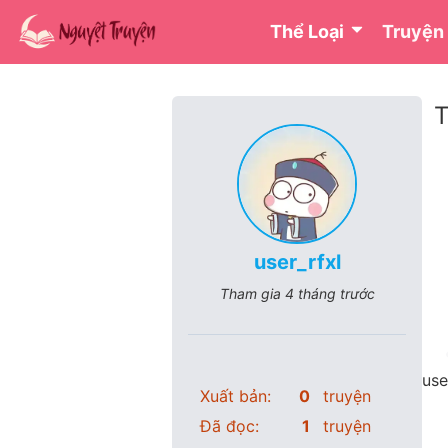
Thể Loại
Truyện
T
user_rfxl
Tham gia
4 tháng trước
use
Xuất bản:
0
truyện
Đã đọc:
1
truyện