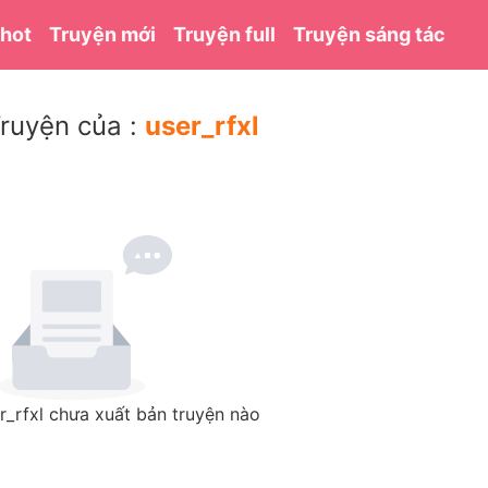
 hot
Truyện mới
Truyện full
Truyện sáng tác
ruyện của :
user_rfxl
r_rfxl chưa xuất bản truyện nào