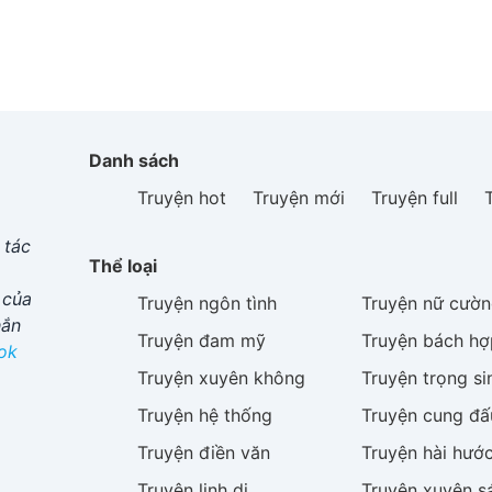
Danh sách
Truyện hot
Truyện mới
Truyện full
 tác
Thể loại
 của
Truyện
ngôn tình
Truyện
nữ cườn
hắn
Truyện
đam mỹ
Truyện
bách hợ
ok
Truyện
xuyên không
Truyện
trọng si
Truyện
hệ thống
Truyện
cung đấ
Truyện
điền văn
Truyện
hài hướ
Truyện
linh dị
Truyện
xuyên s