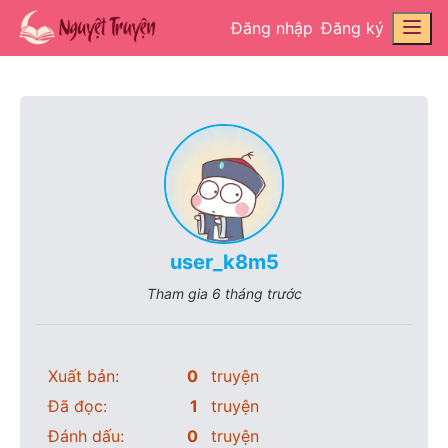
Đăng nhập
Đăng ký
user_k8m5
Tham gia
6 tháng trước
Xuất bản:
0
truyện
Đã đọc:
1
truyện
Đánh dấu:
0
truyện