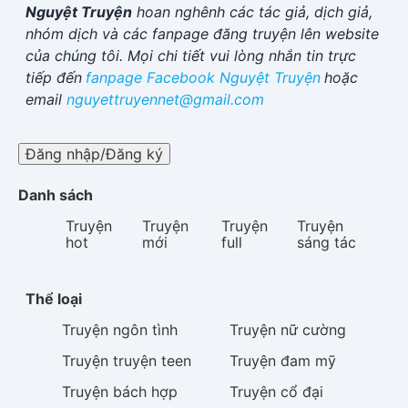
Nguyệt Truyện
hoan nghênh các tác giả, dịch giả,
nhóm dịch và các fanpage đăng truyện lên website
của chúng tôi. Mọi chi tiết vui lòng nhắn tin trực
tiếp đến
fanpage Facebook
Nguyệt Truyện
hoặc
email
nguyettruyennet@gmail.com
Đăng nhập/Đăng ký
Danh sách
Truyện
Truyện
Truyện
Truyện
hot
mới
full
sáng tác
Thể loại
Truyện
ngôn tình
Truyện
nữ cường
Truyện
truyện teen
Truyện
đam mỹ
Truyện
bách hợp
Truyện
cổ đại