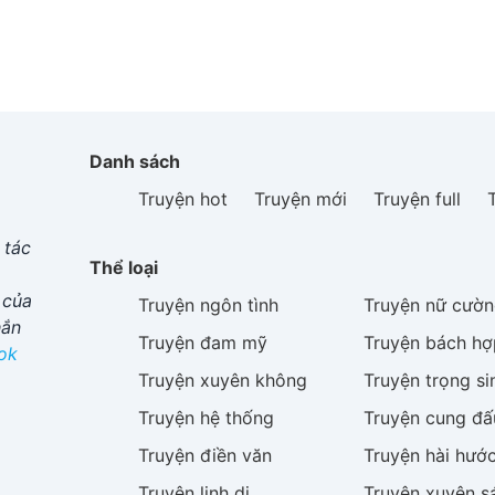
Danh sách
Truyện hot
Truyện mới
Truyện full
 tác
Thể loại
 của
Truyện
ngôn tình
Truyện
nữ cườn
hắn
Truyện
đam mỹ
Truyện
bách hợ
ok
Truyện
xuyên không
Truyện
trọng si
Truyện
hệ thống
Truyện
cung đấ
Truyện
điền văn
Truyện
hài hướ
Truyện
linh dị
Truyện
xuyên s