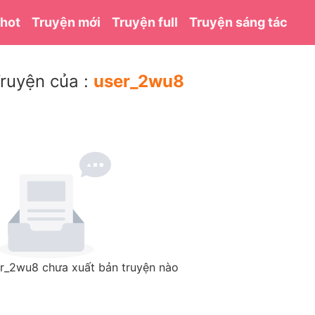
 hot
Truyện mới
Truyện full
Truyện sáng tác
ruyện của :
user_2wu8
r_2wu8 chưa xuất bản truyện nào