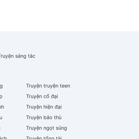
Truyện sáng tác
g
Truyện
truyện teen
p
Truyện
cổ đại
nh
Truyện
hiện đại
u
Truyện
báo thù
c
Truyện
ngọt sủng
ách
Truyện
tổng tài