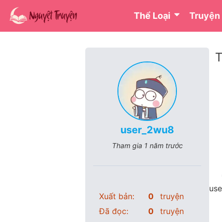
Thể Loại
Truyện
T
user_2wu8
Tham gia
1 năm trước
use
Xuất bản:
0
truyện
Đã đọc:
0
truyện