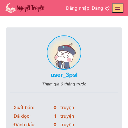
Đăng nhập
Đăng ký
user_3psl
Tham gia
6 tháng trước
Xuất bản:
0
truyện
Đã đọc:
1
truyện
Đánh dấu:
0
truyện