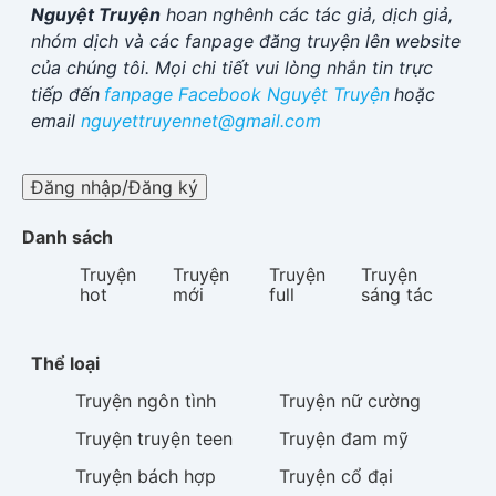
Nguyệt Truyện
hoan nghênh các tác giả, dịch giả,
nhóm dịch và các fanpage đăng truyện lên website
của chúng tôi. Mọi chi tiết vui lòng nhắn tin trực
tiếp đến
fanpage Facebook
Nguyệt Truyện
hoặc
email
nguyettruyennet@gmail.com
Đăng nhập/Đăng ký
Danh sách
Truyện
Truyện
Truyện
Truyện
hot
mới
full
sáng tác
Thể loại
Truyện
ngôn tình
Truyện
nữ cường
Truyện
truyện teen
Truyện
đam mỹ
Truyện
bách hợp
Truyện
cổ đại