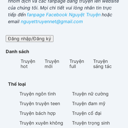
nhóm dịch và các fanpage đăng truyện lên website
của chúng tôi. Mọi chi tiết vui lòng nhắn tin trực
tiếp đến
fanpage Facebook
Nguyệt Truyện
hoặc
email
nguyettruyennet@gmail.com
Đăng nhập/Đăng ký
Danh sách
Truyện
Truyện
Truyện
Truyện
hot
mới
full
sáng tác
Thể loại
Truyện
ngôn tình
Truyện
nữ cường
Truyện
truyện teen
Truyện
đam mỹ
Truyện
bách hợp
Truyện
cổ đại
Truyện
xuyên không
Truyện
trọng sinh