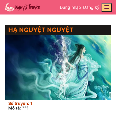
Đăng nhập
Đăng ký
HẠ NGUYỆT NGUYỆT
Số truyện:
1
Mô tả:
???