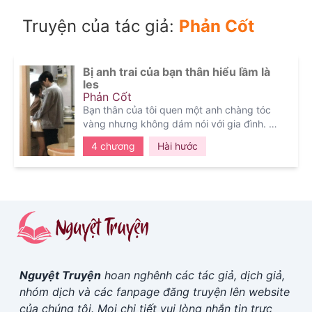
Truyện của tác giả:
Phản Cốt
Bị anh trai của bạn thân hiểu lầm là
les
Phản Cốt
Bạn thân của tôi quen một anh chàng tóc
vàng nhưng không dám nói với gia đình.
Thế mà anh trai cô ấy lại tìm thấy một chiếc
4 chương
Hài hước
quần lót nam dưới gầm giường.
Bạn thân tôi nói đó là của tôi.
Tôi: "Hả? Ờ... đúng đúng đúng!"
Anh trai cô ấy nhìn tôi với ánh mắt ngày
càng kỳ lạ.
Sau đó, anh ấy chặn tôi vào góc tường,
giọng nói kìm nén mà chất vấn:
"Nói đi, rốt cuộc anh có điểm nào thua kém
em gái anh chứ?"
Nguyệt Truyện
hoan nghênh các tác giả, dịch giả,
nhóm dịch và các fanpage đăng truyện lên website
của chúng tôi. Mọi chi tiết vui lòng nhắn tin trực