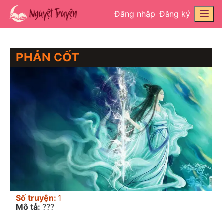
Đăng nhập
Đăng ký
PHẢN CỐT
Số truyện:
1
Mô tả:
???