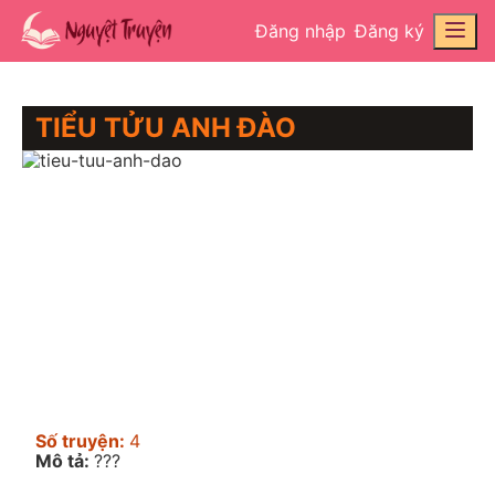
Đăng nhập
Đăng ký
TIỂU TỬU ANH ĐÀO
Số truyện:
4
Mô tả:
???