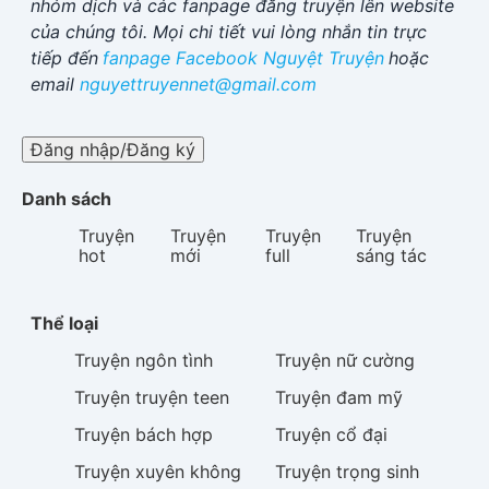
nhóm dịch và các fanpage đăng truyện lên website
của chúng tôi. Mọi chi tiết vui lòng nhắn tin trực
tiếp đến
fanpage Facebook
Nguyệt Truyện
hoặc
email
nguyettruyennet@gmail.com
Đăng nhập/Đăng ký
Danh sách
Truyện
Truyện
Truyện
Truyện
hot
mới
full
sáng tác
Thể loại
Truyện
ngôn tình
Truyện
nữ cường
Truyện
truyện teen
Truyện
đam mỹ
Truyện
bách hợp
Truyện
cổ đại
Truyện
xuyên không
Truyện
trọng sinh