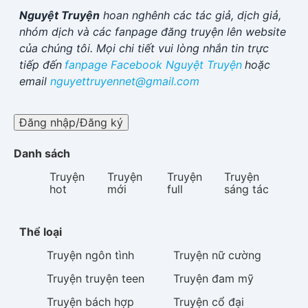
khiến cô buộc phải gác lại ước mơ để bươn
Nguyệt Truyện
hoan nghênh các tác giả, dịch giả,
chải làm thêm, kiếm tiền trang trải viện phí.
nhóm dịch và các fanpage đăng truyện lên website
Cô bước vào cuộc sống của Ninh Tịch Dao
của chúng tôi. Mọi chi tiết vui lòng nhắn tin trực
chỉ với thân phận một nhân viên phục vụ tại
tiếp đến
fanpage Facebook
Nguyệt Truyện
hoặc
nhà hàng thuộc tập đoàn họ Ninh.
email
nguyettruyennet@gmail.com
Một người là thiên kim cao cao tại thượng.
Một người chỉ là cô gái bình thường đang
chật vật mưu sinh.
Đăng nhập/Đăng ký
Ban đầu, giữa họ chỉ đơn thuần là mối quan
hệ giữa chủ và nhân viên.
Danh sách
Nhưng rồi, cả hai lại yêu nhau bằng tất cả
chân thành.
Truyện
Truyện
Truyện
Truyện
Những ngày tháng sống chung dưới một
hot
mới
full
sáng tác
mái nhà tưởng chừng sẽ kéo dài mãi mãi.
Cho đến khi Kiều Nhã Tâm chủ động nói lời
chia tay.
Thể loại
— Chị nên sang Anh.
— Đừng vì em mà từ bỏ tương lai.
Truyện
ngôn tình
Truyện
nữ cường
Ninh Tịch Dao mang theo trái tim tan vỡ rời
Truyện
truyện teen
Truyện
đam mỹ
khỏi quê hương, cũng mang theo lời nói dối
rằng người mình yêu chưa từng thật lòng.
Truyện
bách hợp
Truyện
cổ đại
Ba năm sau.