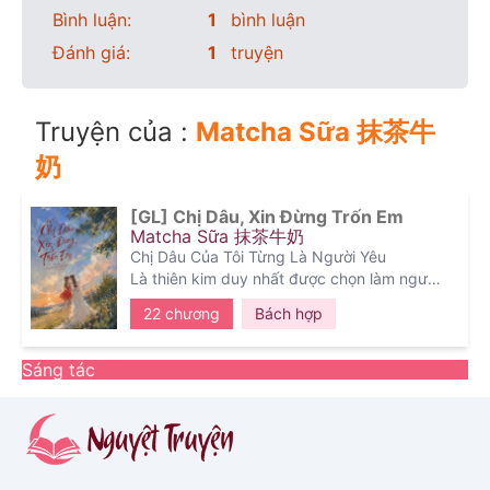
Bình luận:
1
bình luận
Đánh giá:
1
truyện
Truyện của :
Matcha Sữa 抹茶牛
奶
[GL] Chị Dâu, Xin Đừng Trốn Em
Matcha Sữa 抹茶牛奶
Chị Dâu Của Tôi Từng Là Người Yêu
Là thiên kim duy nhất được chọn làm người
kế thừa Tập đoàn Ninh Ninh Tuệ, Ninh Tịch
22 chương
Bách hợp
Dao từ nhỏ đã sống giữa những kỳ vọng và
áp lực.
Điều duy nhất cô từng muốn giữ lại cho
Sáng tác
riêng mình...
Là Kiều Nhã Tâm.
Một cô sinh viên từng theo học ngành Du
lịch.
Biến cố ập đến khi mẹ mắc bệnh ung thư,