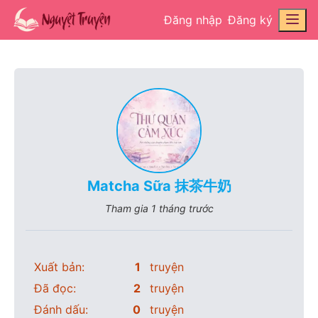
Đăng nhập
Đăng ký
Matcha Sữa 抹茶牛奶
Tham gia
1 tháng trước
Xuất bản:
1
truyện
Đã đọc:
2
truyện
Đánh dấu:
0
truyện