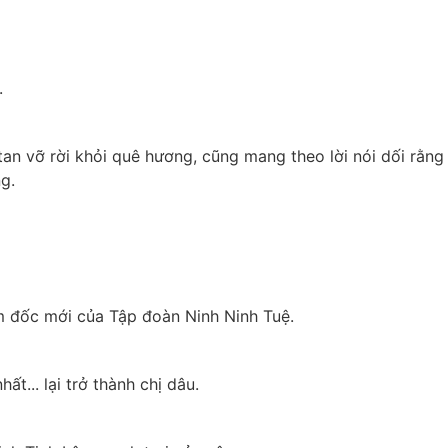
.
tan vỡ rời khỏi quê hương, cũng mang theo lời nói dối rằng 
g.
m đốc mới của Tập đoàn Ninh Ninh Tuệ.
t... lại trở thành chị dâu.