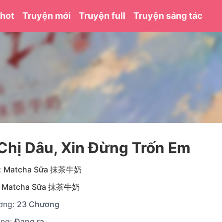
 hot
Truyện mới
Truyện full
Truyện sáng tác
Chị Dâu, Xin Đừng Trốn Em
:
Matcha Sữa 抹茶牛奶
:
Matcha Sữa 抹茶牛奶
ơng:
23 Chương
ạng:
Đang ra