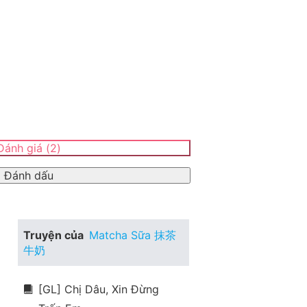
ánh giá
(
2
)
Đánh dấu
Truyện của
Matcha Sữa 抹茶
牛奶
[GL] Chị Dâu, Xin Đừng