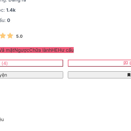
ọc:
1.4k
ấu:
0
5.0
Vả mặt
Ngược
Chữa lành
HE
Hư cấu
n
(
4
)
Đ
yện
êu