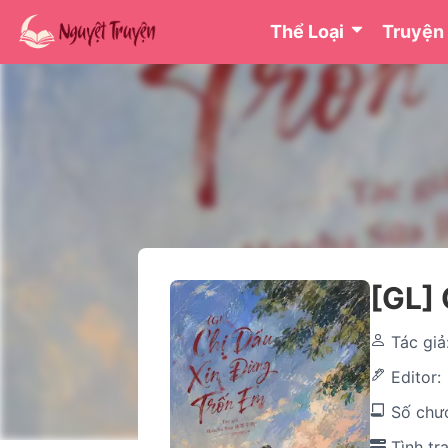
Thể Loại
Truyện
[GL] 
Tác giả
Editor
Số chư
Tình tr