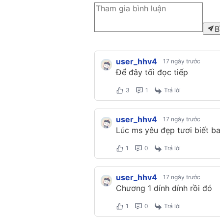
B
user_hhv4
17 ngày trước
Để đây tối đọc tiếp
3
1
Trả lời
user_hhv4
17 ngày trước
Lúc ms yêu đẹp tươi biết b
1
0
Trả lời
user_hhv4
17 ngày trước
Chương 1 dính dính rồi đó
1
0
Trả lời