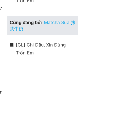
Trốn Em
 
Cùng đăng bởi
Matcha Sữa 抹
茶牛奶
[GL] Chị Dâu, Xin Đừng
Trốn Em
m 