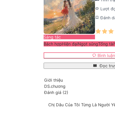
Lượt đ
Đánh d
Sáng tác
Bách hợp
Hiện đại
Ngọt sủng
Tổng tài
Bình luậ
Đọc tru
Giới thiệu
DS.chương
Đánh giá
(
2
)
Chị Dâu Của Tôi Từng Là Người Y