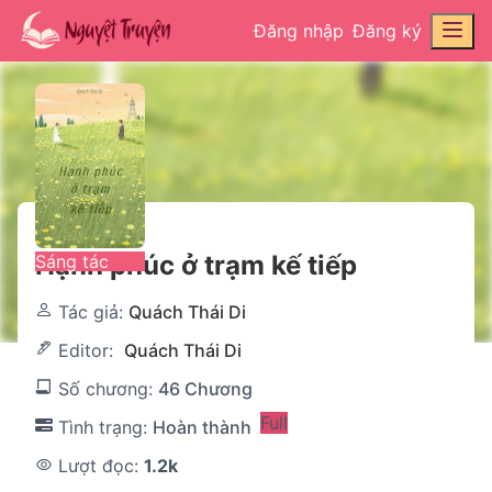
Đăng nhập
Đăng ký
Hạnh phúc ở trạm kế tiếp
Sáng tác
Tác giả:
Quách Thái Di
Editor:
Quách Thái Di
Số chương:
46 Chương
Full
Tình trạng:
Hoàn thành
Lượt đọc:
1.2k