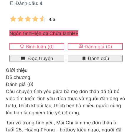
Đánh dấu:
4
4.5
Ngôn tình
Hiện đại
Chữa lành
HE
Bình luận
(
0
)
Đánh giá
(
0
)
Đọc truyện
Đánh dấu
Giới thiệu
DS.chương
Đánh giá
(
0
)
Câu chuyện tình yêu giữa bà mẹ đơn thân đã từ bỏ 
việc tìm kiếm tình yêu đích thực và người đàn ông vô 
tư lự, thích khoái lạc, thích hẹn hò nhiều người cùng 
lúc hơn là nghiêm túc yêu đương.
Tan vỡ trong tình yêu, Mai Chi làm mẹ đơn thân ở 
tuổi 25. Hoàng Phong - hotboy kiêu ngạo, người đã 