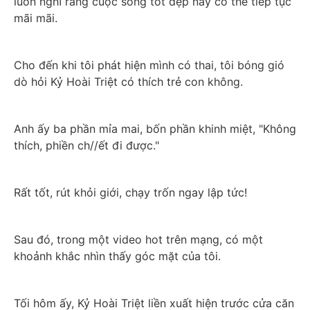
luôn nghĩ rằng cuộc sống tốt đẹp này có thể tiếp tục 
mãi mãi.
Cho đến khi tôi phát hiện mình có thai, tôi bóng gió 
dò hỏi Kỷ Hoài Triệt có thích trẻ con không.
Anh ấy ba phần mỉa mai, bốn phần khinh miệt, "Không 
thích, phiền ch//ết đi được."
Rất tốt, rút khỏi giới, chạy trốn ngay lập tức!
Sau đó, trong một video hot trên mạng, có một 
khoảnh khắc nhìn thấy góc mặt của tôi.
Tối hôm ấy, Kỷ Hoài Triệt liền xuất hiện trước cửa căn 