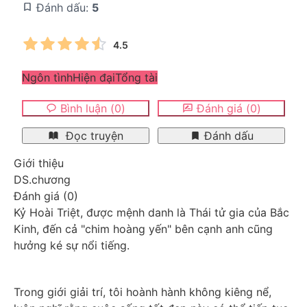
Đánh dấu:
5
4.5
Ngôn tình
Hiện đại
Tổng tài
Bình luận
(
0
)
Đánh giá
(
0
)
Đọc truyện
Đánh dấu
Giới thiệu
DS.chương
Đánh giá
(
0
)
Kỷ Hoài Triệt, được mệnh danh là Thái tử gia của Bắc 
Kinh, đến cả "chim hoàng yến" bên cạnh anh cũng 
hưởng ké sự nổi tiếng.
Trong giới giải trí, tôi hoành hành không kiêng nể, 