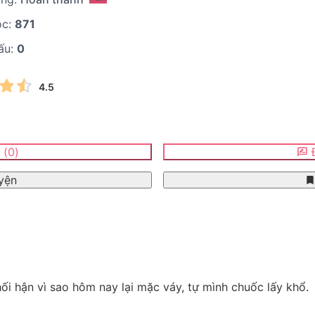
ọc:
871
ấu:
0
4.5
n
(
0
)
Đ
yện
hối hận vì sao hôm nay lại mặc váy, tự mình chuốc lấy khổ.