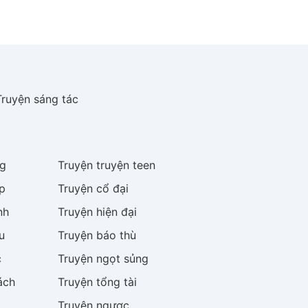
Truyện sáng tác
g
Truyện
truyện teen
p
Truyện
cổ đại
nh
Truyện
hiện đại
u
Truyện
báo thù
c
Truyện
ngọt sủng
ách
Truyện
tổng tài
Truyện
ngược