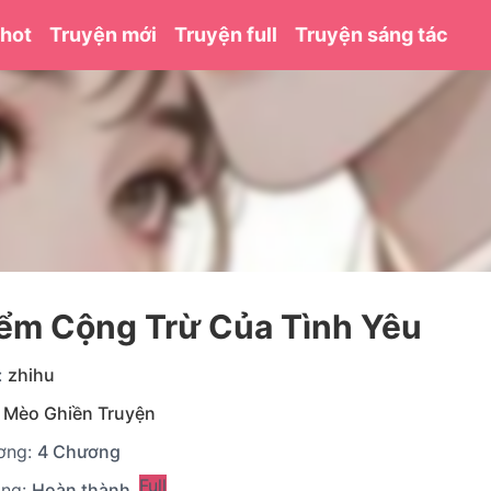
 hot
Truyện mới
Truyện full
Truyện sáng tác
iểm Cộng Trừ Của Tình Yêu
:
zhihu
:
Mèo Ghiền Truyện
ơng:
4 Chương
Full
ạng:
Hoàn thành