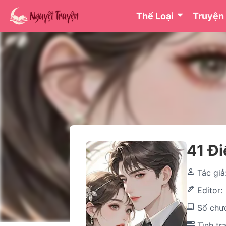
Thể Loại
Truyện
41 Đ
Tác giả
Editor
Số chư
Tình tr