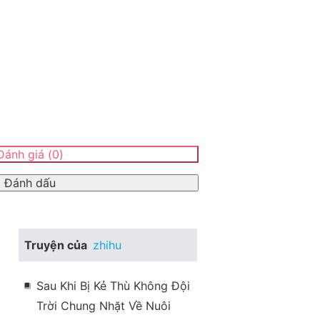
ánh giá
(
0
)
Đánh dấu
Truyện của
zhihu
Sau Khi Bị Kẻ Thù Không Đội
Trời Chung Nhặt Về Nuôi