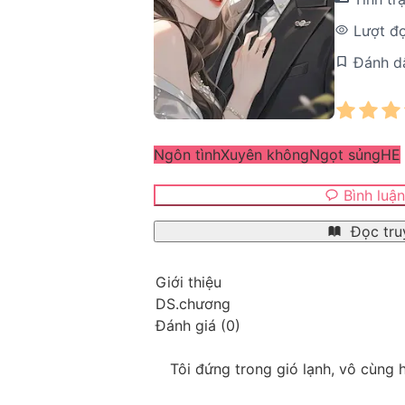
Lượt đ
Đánh d
Ngôn tình
Xuyên không
Ngọt sủng
HE
Bình luậ
Đọc tru
Giới thiệu
DS.chương
Đánh giá
(
0
)
Tôi đứng trong gió lạnh, vô cùng 