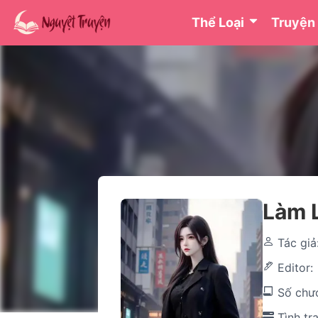
Thể Loại
Truyện
Làm 
Tác giả
Editor
Số chư
Tình tr