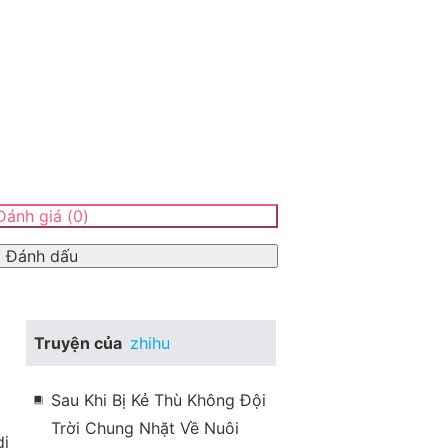
ánh giá
(
0
)
Đánh dấu
Truyện của
zhihu
Sau Khi Bị Kẻ Thù Không Đội
Trời Chung Nhặt Về Nuôi
i 