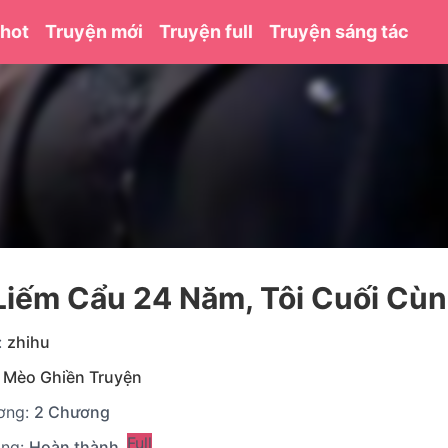
 hot
Truyện mới
Truyện full
Truyện sáng tác
Liếm Cẩu 24 Năm, Tôi Cuối Cù
:
zhihu
:
Mèo Ghiền Truyện
ơng:
2 Chương
Full
ạng:
Hoàn thành