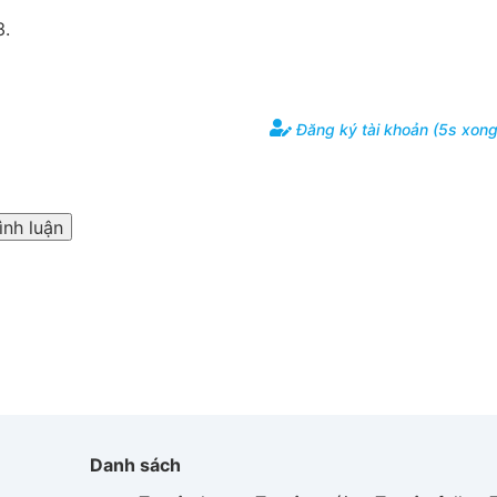
3.
Đăng ký tài khoản (5s xong
ình luận
Danh sách