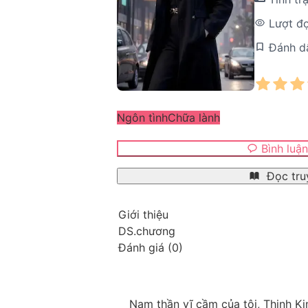
Lượt đ
Đánh d
Ngôn tình
Chữa lành
Bình luậ
Đọc tru
Giới thiệu
DS.chương
Đánh giá
(
0
)
Nam thần vĩ cầm của tôi, Thịnh Kin