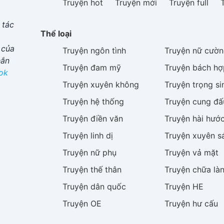
Truyện hot
Truyện mới
Truyện full
 tác
Thể loại
 của
Truyện
ngôn tình
Truyện
nữ cườn
hắn
Truyện
đam mỹ
Truyện
bách hợ
ok
Truyện
xuyên không
Truyện
trọng si
Truyện
hệ thống
Truyện
cung đấ
Truyện
điền văn
Truyện
hài hướ
Truyện
linh dị
Truyện
xuyên s
Truyện
nữ phụ
Truyện
vả mặt
Truyện
thế thân
Truyện
chữa là
Truyện
dân quốc
Truyện
HE
Truyện
OE
Truyện
hư cấu