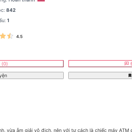
ọc:
842
ấu:
1
4.5
n
(
0
)
Đ
yện
h, vừa ẵm giải vô địch, nên với tư cách là chiếc máy ATM d