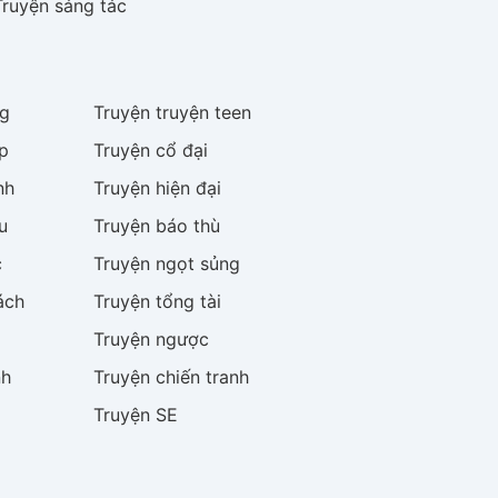
Truyện sáng tác
g
Truyện
truyện teen
p
Truyện
cổ đại
nh
Truyện
hiện đại
u
Truyện
báo thù
c
Truyện
ngọt sủng
ách
Truyện
tổng tài
Truyện
ngược
nh
Truyện
chiến tranh
Truyện
SE