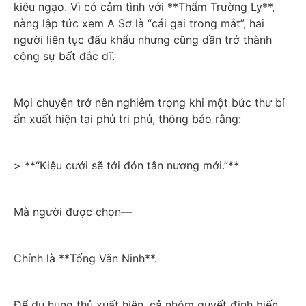
kiêu ngạo. Vì có cảm tình với **Thẩm Trường Ly**, 
nàng lập tức xem A Sơ là “cái gai trong mắt”, hai 
người liên tục đấu khẩu nhưng cũng dần trở thành 
cộng sự bất đắc dĩ.
Mọi chuyện trở nên nghiêm trọng khi một bức thư bí 
ẩn xuất hiện tại phủ tri phủ, thông báo rằng:
> **“Kiệu cưới sẽ tới đón tân nương mới.”**
Mà người được chọn—
Chính là **Tống Vãn Ninh**.
Để dụ hung thủ xuất hiện, cả nhóm quyết định biến 