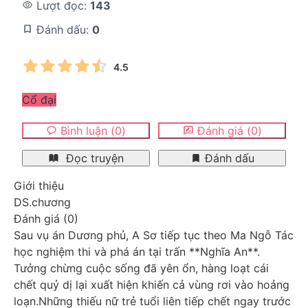
Lượt đọc:
143
Đánh dấu:
0
4.5
Cổ đại
Bình luận
(
0
)
Đánh giá
(
0
)
Đọc truyện
Đánh dấu
Giới thiệu
DS.chương
Đánh giá
(
0
)
Sau vụ án Dương phủ, A Sơ tiếp tục theo Ma Ngỗ Tác 
học nghiệm thi và phá án tại trấn **Nghĩa An**. 
Tưởng chừng cuộc sống đã yên ổn, hàng loạt cái 
chết quỷ dị lại xuất hiện khiến cả vùng rơi vào hoảng 
loạn.Những thiếu nữ trẻ tuổi liên tiếp chết ngay trước 