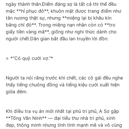
ngày thành thân.Điểm đáng sợ là tất cả thi thể đều 
mặc **hỉ phục đỏ**, khuôn mặt được trang điểm như 
tân nương thật sự, nhưng **miệng lại bị khâu kín 
bằng chỉ đỏ**. Trong miệng nạn nhân còn có **tro 
giấy tiền vàng mã**, giống như nghi thức dành cho 
người chết.Dân gian bắt đầu lan truyền lời đồn:
> *“Có quỷ cưới vợ.”*
Người ta nói rằng trước khi chết, các cô gái đều nghe 
thấy tiếng chuông đồng và tiếng kiệu cưới xuất hiện 
giữa đêm.
Khi điều tra vụ án mới nhất tại phủ tri phủ, A Sơ gặp 
**Tống Vãn Ninh** — đại tiểu thư nhà tri phủ, xinh 
đẹp, thông minh nhưng tính tình mạnh mẽ và vô cùng 