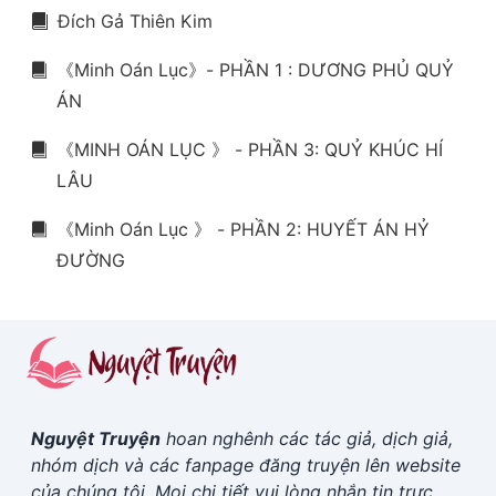
Đích Gả Thiên Kim
《Minh Oán Lục》- PHẦN 1 : DƯƠNG PHỦ QUỶ
ÁN
《MINH OÁN LỤC 》 - PHẦN 3: QUỶ KHÚC HÍ
LÂU
《Minh Oán Lục 》 - PHẦN 2: HUYẾT ÁN HỶ
ĐƯỜNG
Nguyệt Truyện
hoan nghênh các tác giả, dịch giả,
nhóm dịch và các fanpage đăng truyện lên website
của chúng tôi. Mọi chi tiết vui lòng nhắn tin trực