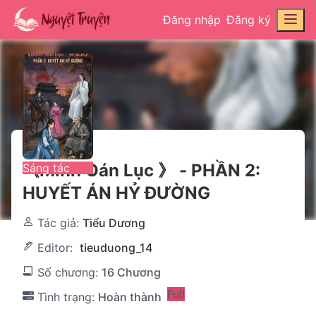
Đăng nhập
Đăng ký
《Minh Oán Lục 》 - PHẦN 2:
Sáng tác
HUYẾT ÁN HỶ ĐƯỜNG
Tác giả:
Tiểu Dương
Editor:
tieuduong_14
Số chương:
16 Chương
Full
Tình trạng:
Hoàn thành