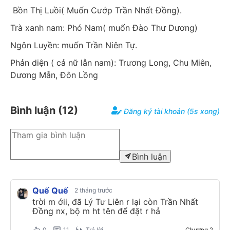
 Bồn Thị Luồi( Muốn Cướp Trần Nhất Đồng).
Trà xanh nam: Phó Nam( muốn Đào Thư Dương)
Ngôn Luyền: muốn Trần Niên Tự. 
Phản diện ( cả nữ lẫn nam): Trương Long, Chu Miên, 
Dương Mẫn, Đôn Lồng
Bình luận (
12
)
Đăng ký tài khoản (5s xong)
Bình luận
Quế Quế
2 tháng trước
trời m ớii, đã Lý Tư Liên r lại còn Trần Nhất
Đồng nx, bộ m ht tên để đặt r hả
0
11
Trả lời
Chương
2