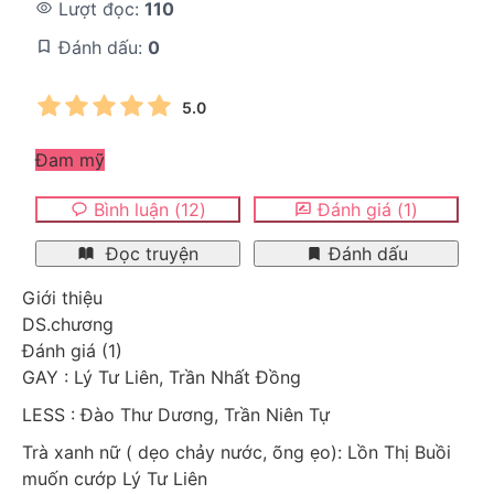
Lượt đọc:
110
Đánh dấu:
0
5.0
Đam mỹ
Bình luận
(
12
)
Đánh giá
(
1
)
Đọc truyện
Đánh dấu
Giới thiệu
DS.chương
Đánh giá
(
1
)
GAY : Lý Tư Liên, Trần Nhất Đồng
LESS : Đào Thư Dương, Trần Niên Tự
Trà xanh nữ ( dẹo chảy nước, õng ẹo): Lồn Thị Buồi 
muốn cướp Lý Tư Liên