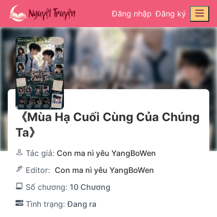
Đăng nhập
Đăng ký
《Mùa Hạ Cuối Cùng Của Chúng
Ta》
Tác giả:
Con ma nì yêu YangBoWen
Editor:
Con ma nì yêu YangBoWen
Số chương:
10 Chương
Tình trạng:
Đang ra