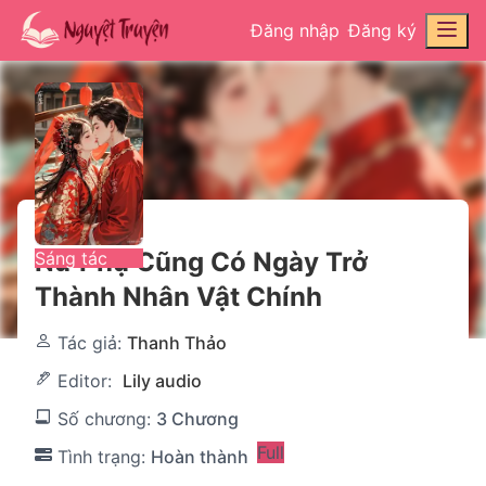
Đăng nhập
Đăng ký
Nữ Phụ Cũng Có Ngày Trở
Sáng tác
Thành Nhân Vật Chính
Tác giả:
Thanh Thảo
Editor:
Lily audio
Số chương:
3 Chương
Full
Tình trạng:
Hoàn thành