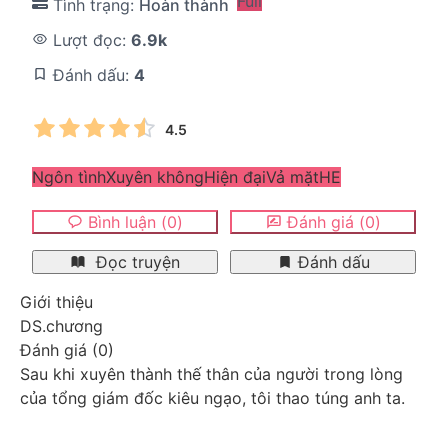
Full
Tình trạng:
Hoàn thành
Lượt đọc:
6.9k
Đánh dấu:
4
4.5
Ngôn tình
Xuyên không
Hiện đại
Vả mặt
HE
Bình luận
(
0
)
Đánh giá
(
0
)
Đọc truyện
Đánh dấu
Giới thiệu
DS.chương
Đánh giá
(
0
)
Sau khi xuyên thành thế thân của người trong lòng 
của tổng giám đốc kiêu ngạo, tôi thao túng anh ta.