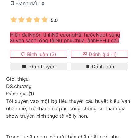
Đánh dấu:
0
5.0
Hiện đại
Ngôn tình
Nữ cường
Hài hước
Ngọt sủng
Xuyên sách
Tổng tài
Nữ phụ
Chữa lành
HE
Hư cấu
Bình luận
(
2
)
Đánh giá
(
1
)
Đọc truyện
Đánh dấu
Giới thiệu
DS.chương
Đánh giá
(
1
)
Tôi xuyên vào một bộ tiểu thuyết cẩu huyết kiểu ‘vạn 
nhân mê’, trở thành nữ phụ cùng chồng cũ tham gia 
show truyền hình thực tế về ly hôn.
Trong lúc ăn cơm, có một bàn chân bất ngờ nhẹ 