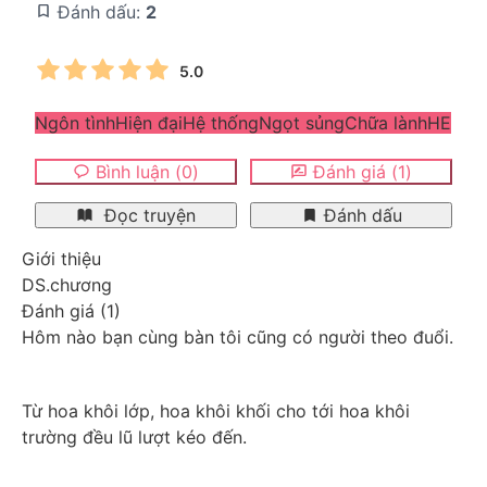
Đánh dấu:
2
5.0
Ngôn tình
Hiện đại
Hệ thống
Ngọt sủng
Chữa lành
HE
Bình luận
(
0
)
Đánh giá
(
1
)
Đọc truyện
Đánh dấu
Giới thiệu
DS.chương
Đánh giá
(
1
)
Hôm nào bạn cùng bàn tôi cũng có người theo đuổi.
Từ hoa khôi lớp, hoa khôi khối cho tới hoa khôi 
trường đều lũ lượt kéo đến.