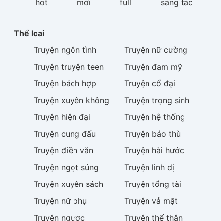
hot
mới
full
sáng tác
Thể loại
Truyện
ngôn tình
Truyện
nữ cường
Truyện
truyện teen
Truyện
đam mỹ
Truyện
bách hợp
Truyện
cổ đại
Truyện
xuyên không
Truyện
trọng sinh
Truyện
hiện đại
Truyện
hệ thống
Truyện
cung đấu
Truyện
báo thù
Truyện
điền văn
Truyện
hài hước
Truyện
ngọt sủng
Truyện
linh dị
Truyện
xuyên sách
Truyện
tổng tài
Truyện
nữ phụ
Truyện
vả mặt
Truyện
ngược
Truyện
thế thân