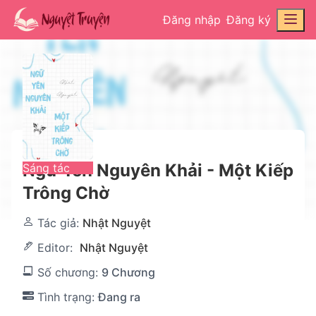
Đăng nhập
Đăng ký
Ngữ Yên Nguyên Khải - Một Kiếp
Sáng tác
Trông Chờ
Tác giả:
Nhật Nguyệt
Editor:
Nhật Nguyệt
Số chương:
9 Chương
Tình trạng:
Đang ra