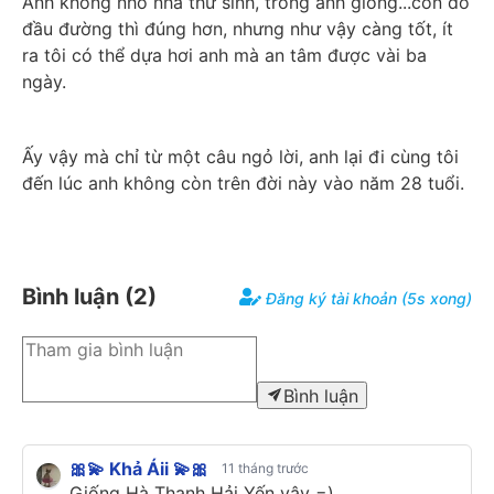
Anh không nho nhã thư sinh, trông anh giống...côn đồ 
đầu đường thì đúng hơn, nhưng như vậy càng tốt, ít 
ra tôi có thể dựa hơi anh mà an tâm được vài ba 
ngày.
Ấy vậy mà chỉ từ một câu ngỏ lời, anh lại đi cùng tôi 
đến lúc anh không còn trên đời này vào năm 28 tuổi.
Bình luận (
2
)
Đăng ký tài khoản (5s xong)
Bình luận
🎀💫 Khả Áii 💫🎀
11 tháng trước
Giống Hà Thanh Hải Yến vậy =)